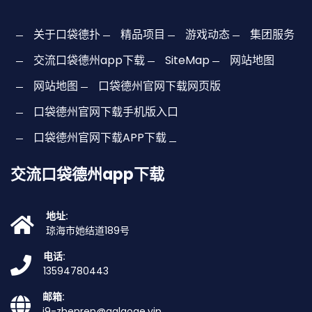
关于口袋德扑
精品项目
游戏动态
集团服务
交流口袋德州app下载
SiteMap
网站地图
网站地图
口袋德州官网下载网页版
口袋德州官网下载手机版入口
口袋德州官网下载APP下载
交流口袋德州app下载
地址:
琼海市她结道189号
电话:
13594780443
邮箱:
j9-zhenren@aglaoge.vip