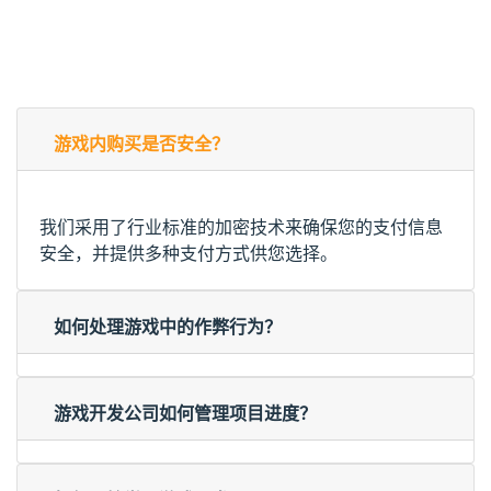
游戏内购买是否安全？
我们采用了行业标准的加密技术来确保您的支付信息
安全，并提供多种支付方式供您选择。
如何处理游戏中的作弊行为？
游戏开发公司如何管理项目进度？