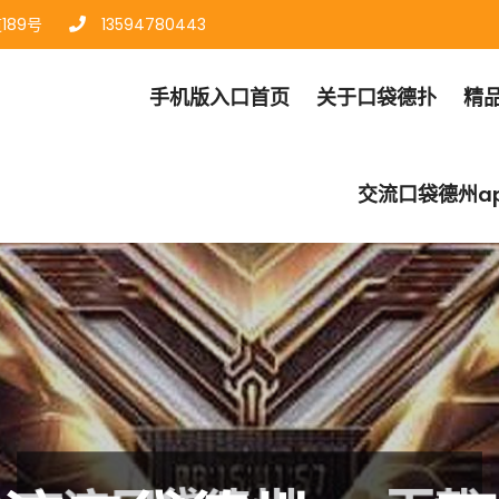
189号
13594780443
手机版入口首页
关于口袋德扑
精
交流口袋德州a