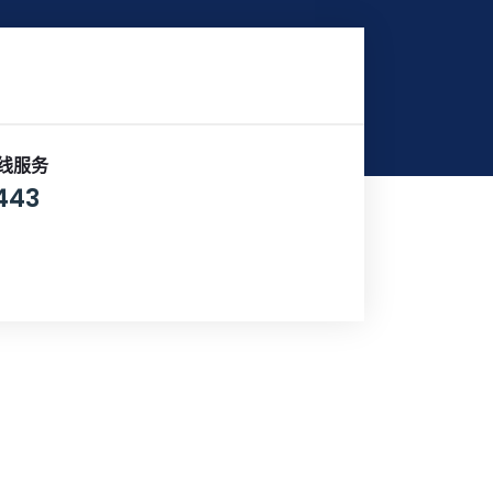
在线服务
443