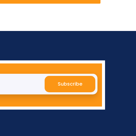
Subscribe