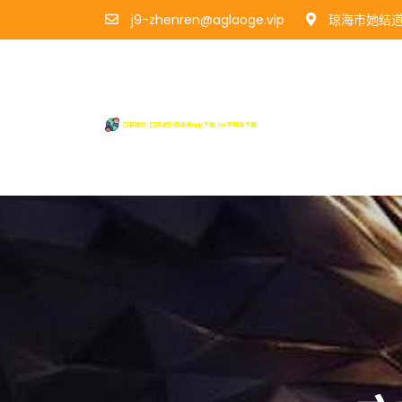
j9-zhenren@aglaoge.vip
琼海市她结道